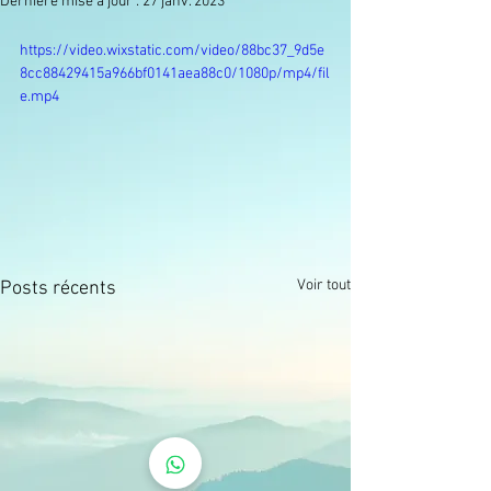
Dernière mise à jour :
27 janv. 2023
https://video.wixstatic.com/video/88bc37_9d5e
8cc88429415a966bf0141aea88c0/1080p/mp4/fil
e.mp4
Voir tout
Posts récents