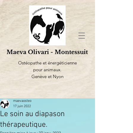
Maeva Olivari - Montessuit
Ostéopathe et énergéticienne
pour animaux.
Genève et Nyon
maevaosteo
17 juin 2022
Le soin au diapason
thérapeutique.